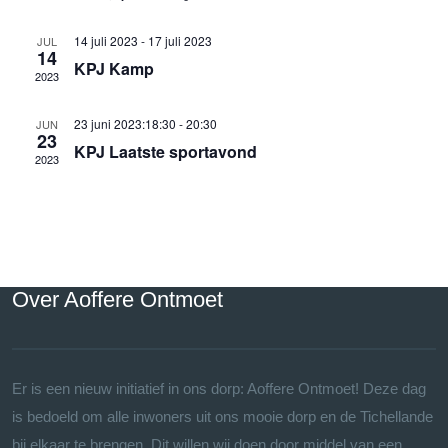
14 juli 2023
-
17 juli 2023
JUL
14
KPJ Kamp
2023
23 juni 2023:18:30
-
20:30
JUN
23
KPJ Laatste sportavond
2023
Over Aoffere Ontmoet
Er is een nieuw initiatief in ons dorp: Aoffere Ontmoet! Deze dag
is bedoeld om alle inwoners uit ons mooie dorp en de Tichellande
bij elkaar te brengen. Dit willen wij doen door middel van een