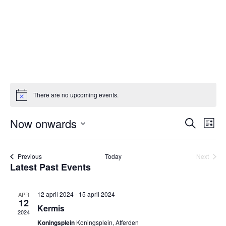
There are no upcoming events.
Now onwards
Ev
Even
Search
List
Vi
Select
Sear
Nav
date.
Events
Previous
Today
Next
and
Events
Latest Past Events
View
12 april 2024
-
15 april 2024
APR
12
Kermis
Navig
2024
Koningsplein
Koningsplein, Afferden